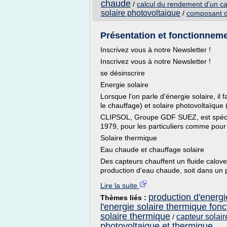
chaude
/
calcul du rendement d'un ca
solaire photovoltaique
/
composant d
Présentation et fonctionneme
Inscrivez vous à notre Newsletter !
Inscrivez vous à notre Newsletter !
se désinscrire
Energie solaire
Lorsque l'on parle d'énergie solaire, il 
le chauffage) et solaire photovoltaïque (
CLIPSOL, Groupe GDF SUEZ, est spécial
1979, pour les particuliers comme pour le
Solaire thermique
Eau chaude et chauffage solaire
Des capteurs chauffent un fluide calove
production d'eau chaude, soit dans un p
Lire la suite
production d'energi
Thèmes liés :
l'energie solaire thermique fon
solaire thermique
capteur solair
/
photovoltaique et thermique