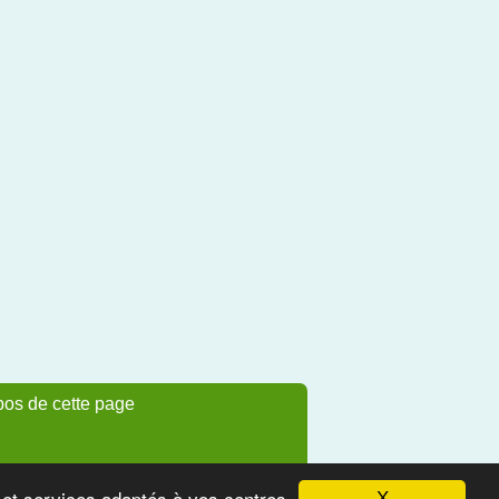
pos de cette page
s et services adaptés à vos centres
X