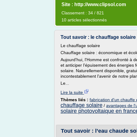
Site : http://www.clipsol.com
Classement : 34 / 821
10 articles sélectionnés
Tout savoir : le chauffage solaire
Le chauffage solaire
Chauffage solaire : économique et éco
Aujourd'hui, l'Homme est confronté à d
et anticiper l'épuisement des énergies f
solaire. Naturellement disponible, gratui
incontestablement l'avenir de notre pla
Le...
Lire la suite
Thèmes liés :
fabrication d'un chauffe 
chauffage solaire
/
avantages de l'u
solaire photovoltaique en franc
Tout savoir : l’eau chaude so