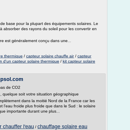
de base pour la plupart des équipements solaires. Le
é à absorber des rayons du soleil pour les convertir en
aire est généralement conçu dans une...
ire thermique
/
capteur solaire chauffe air
/
capteur
ion d'un capteur solaire thermique
/
kit capteur solaire
lipsol.com
 pas de CO2
d, quelque soit votre situation géographique
complètement dans la moitié Nord de la France car les
 l'eau froide plus froide que dans le Sud : le solaire
que importante durant une plus...
r chauffer l'eau
chauffage solaire eau
/