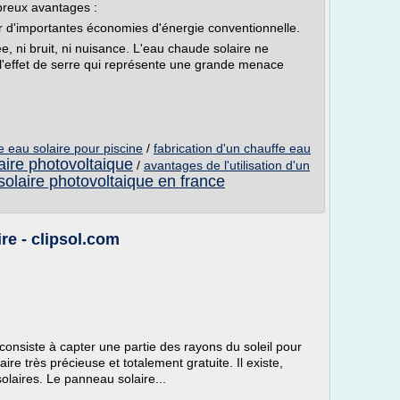
breux avantages :
r d'importantes économies d'énergie conventionnelle.
e, ni bruit, ni nuisance. L'eau chaude solaire ne
l'effet de serre qui représente une grande menace
e eau solaire pour piscine
/
fabrication d'un chauffe eau
olaire photovoltaique
/
avantages de l'utilisation d'un
 solaire photovoltaique en france
ire - clipsol.com
e
onsiste à capter une partie des rayons du soleil pour
ire très précieuse et totalement gratuite. Il existe,
laires. Le panneau solaire...