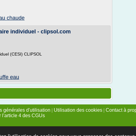
eau chaude
aire individuel - clipsol.com
ividuel (CESI) CLIPSOL
uffe eau
 générales d'utilisation
|
Utilisation des cookies
|
Contact à pro
r l'article 4 des CGUs
tez l'utilisation de cookies pour vous proposer des contenu