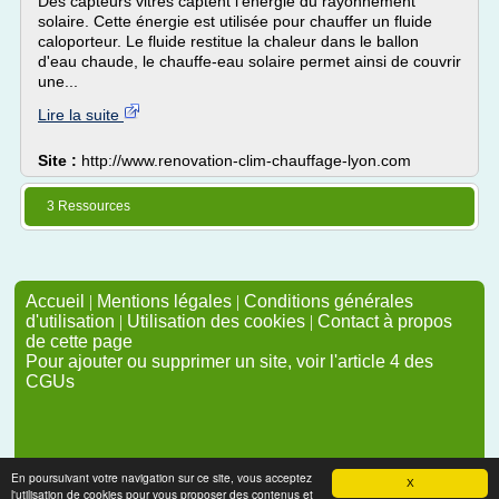
Des capteurs vitrés captent l'énergie du rayonnement
solaire. Cette énergie est utilisée pour chauffer un fluide
caloporteur. Le fluide restitue la chaleur dans le ballon
d'eau chaude, le chauffe-eau solaire permet ainsi de couvrir
une...
Lire la suite
Site :
http://www.renovation-clim-chauffage-lyon.com
3 Ressources
Accueil
|
Mentions légales
|
Conditions générales
d'utilisation
|
Utilisation des cookies
|
Contact à propos
de cette page
Pour ajouter ou supprimer un site, voir l'article 4 des
CGUs
En poursuivant votre navigation sur ce site, vous acceptez
X
l'utilisation de cookies pour vous proposer des contenus et