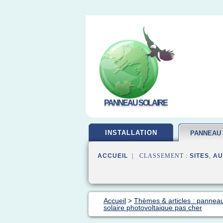
PANNEAU SOLAIRE
INSTALLATION
PANNEAU
ACCUEIL
| CLASSEMENT :
SITES
,
AU
Accueil
>
Thèmes & articles : panneau
solaire photovoltaique pas cher