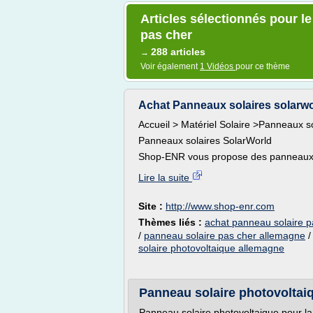
Articles sélectionnés pour l
pas cher
288 articles
→
Voir également
1 Vidéos
pour ce thème
Achat Panneaux solaires solarwo
Accueil > Matériel Solaire >Panneaux s
Panneaux solaires SolarWorld
Shop-ENR vous propose des panneaux s
Lire la suite
Site :
http://www.shop-enr.com
Thèmes liés :
achat panneau solaire p
/
panneau solaire pas cher allemagne
solaire photovoltaique allemagne
Panneau solaire photovoltaiqu
Panneau solaire photovoltaique pour la p