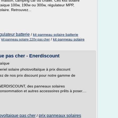
e maison, camping car ou chalet. Ces kits solaire
taique 100w, 190w ou 300w, régulateur MPP,
olaire. Retrouvez...
gulateur batterie
/
kit panneau solaire batterie
/
/
kit panneau solaire
kit panneau solaire 220v pas cher
que pas cher - Enerdiscount
taïque
el solaire photovoltaïque à prix discount
ez de nos prix discount pour notre gamme de
 ENERDISCOUNT, des panneaux solaires
consommation et autres accessoires prêts à poser....
ovoltaique pas cher
prix panneaux solaires
/