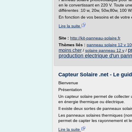
en le convertissant en 220 V. Toute u
différentes :10 w, 20w, 50w,80w, 100 
En fonction de vos besoins et de votre e
Lire la suite
Site :
http://kit-panneau-solaire.fr
Thèmes liés :
panneau solaire 12 v 1
p
moins cher
/
solaire panneau 12 v
/
production electrique d'un pan
Capteur Solaire .net - Le guid
Bienvenue
Présentation
Un capteur solaire permet de collecter 
en énergie thermique ou électrique.
Il existe deux sortes de panneaux solair
Les panneaux solaires thermiques (nom
permet de capter les rayonnement et les
Lire la suite