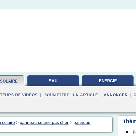
EAU
ENERGIE
 SOLAIRE
PHOTOVOLTAIQUE
TEURS DE VIDÉOS
| SOUMETTRE :
UN ARTICLE
|
ANNONCER
|
Thèm
 solaire
>
panneau solaire pas cher
>
panneau
p