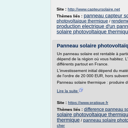
Site :
http://www.capteursolaire.net
panneau capteur so
Thèmes liés :
photovoltaique thermique
rendeme
/
production electrique d'un pan
solaire photovoltaique thermiq
Panneau solaire photovoltaïque
Un panneau solaire est rentable à part
dépend de la région où vous habitez. L'
différents partout en France.
L'investissement initial dépend du matér
de l'ordre de 20 000 EUR, hors subvent
Panneau solaire thermique : produire de
Lire la suite
Site :
https://www.pratique.fr
difference panneau so
Thèmes liés :
solaire photovoltaique thermiq
thermique
panneau solaire photo
/
cher