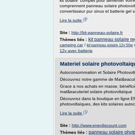
kit solaire complet pour alimenter votr
comprennent panneau solaire photovol
convertisseur pur sinus et batterie gel s
Lire la suite
Site :
http://kit-panneau-solaire.fr
kit panneau solaire re
Thèmes liés :
camping car
/
kit panneau solaire 12v 50w
12v avec batterie
Materiel solaire photovoltai
Autoconsommation et Solaire Photovol
Découvrez notre gamme de Mat&eacuteri
Grace a nos achats en masse, bénéfici
mat&eacuteriel solaire photovoltaïque
Découvrez dans la boutique en ligne
photovoltaïques, des kits solaires auto
Lire la suite
Site :
http://www.enerdiscount.com
panneau solaire phot
Thèmes liés :