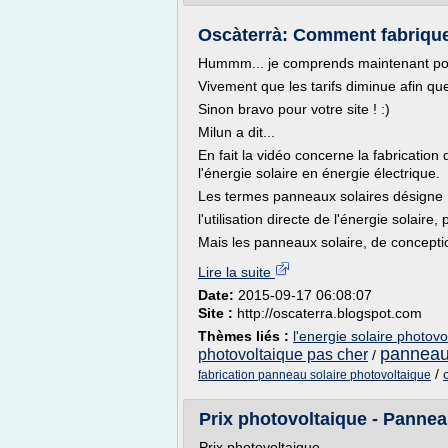
Oscàterrà: Comment fabriquer
Hummm... je comprends maintenant pour
Vivement que les tarifs diminue afin que
Sinon bravo pour votre site ! :)
Milun a dit...
En fait la vidéo concerne la fabricatio
l'énergie solaire en énergie électrique.
Les termes panneaux solaires désigne
l'utilisation directe de l'énergie solaire
Mais les panneaux solaire, de conceptio
Lire la suite
Date:
2015-09-17 06:08:07
Site :
http://oscaterra.blogspot.com
Thèmes liés :
l'energie solaire photo
panneau 
photovoltaique pas cher
/
/
fabrication panneau solaire photovoltaique
Prix photovoltaique - Panne
Prix photovoltaique