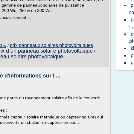
ne gamme de panneaux solaires de puissance
p
W, 200 Wc, 250 w ou 300 Wc.
ca
nsoleillement,...
p
fr
p
ph
prix panneaux solaires photovoltaiques
00 w
/
k
rix d un panneau solaire photovoltaique
/
p
neau solaire photovoltaique
p
e d'informations sur l ...
une partie du rayonnement solaire afin de le convertir
es :
més capteur solaire thermique ou capteur solaire) qui
 convertir en chaleur (récupérer en eau...