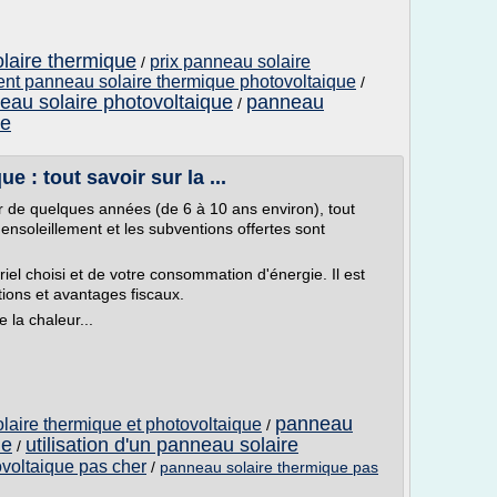
laire thermique
prix panneau solaire
/
nt panneau solaire thermique photovoltaique
/
neau solaire photovoltaique
panneau
/
ue
 : tout savoir sur la ...
ir de quelques années (de 6 à 10 ans environ), tout
ensoleillement et les subventions offertes sont
iel choisi et de votre consommation d'énergie. Il est
ions et avantages fiscaux.
 la chaleur...
panneau
laire thermique et photovoltaique
/
ue
utilisation d'un panneau solaire
/
voltaique pas cher
/
panneau solaire thermique pas