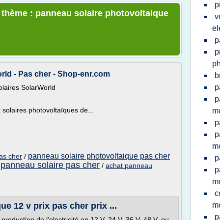
p
e thème : panneau solaire photovoltaique
v
el
p
p
ph
rld - Pas cher - Shop-enr.com
b
p
olaires SolarWorld
p
olaires photovoltaïques de...
mo
p
p
mo
panneau solaire photovoltaique pas cher
as cher
/
p
panneau solaire pas cher
/
/
achat panneau
p
mo
c
e 12 v prix pas cher prix ...
mo
p
roduction de l'electricité en 12 V, 24 V, 36 V, 48 V, ou