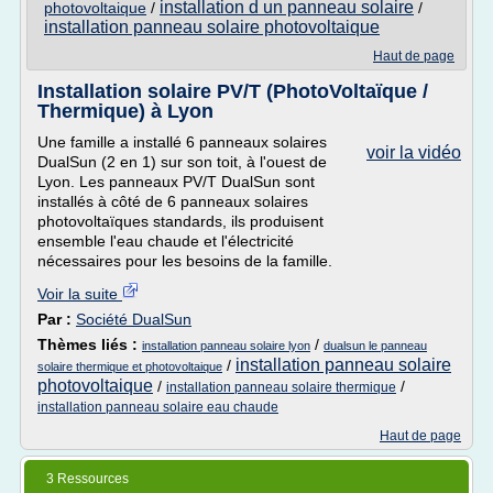
installation d un panneau solaire
photovoltaique
/
/
installation panneau solaire photovoltaique
Haut de page
Installation solaire PV/T (PhotoVoltaïque /
Thermique) à Lyon
Une famille a installé 6 panneaux solaires
voir la vidéo
DualSun (2 en 1) sur son toit, à l'ouest de
Lyon. Les panneaux PV/T DualSun sont
installés à côté de 6 panneaux solaires
photovoltaïques standards, ils produisent
ensemble l'eau chaude et l'électricité
nécessaires pour les besoins de la famille.
Voir la suite
Par :
Société DualSun
Thèmes liés :
/
installation panneau solaire lyon
dualsun le panneau
installation panneau solaire
/
solaire thermique et photovoltaique
photovoltaique
/
/
installation panneau solaire thermique
installation panneau solaire eau chaude
Haut de page
3 Ressources