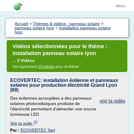
Menu
Accueil
>
Thèmes & vidéos : panneau solaire
>
panneau solaire lyon
>
installation panneau solaire
lyon
Vidéos sélectionnées pour le thème :
installation panneau solaire lyon
3 Vidéos
→
Voir également
29 Articles
pour ce thème
ECOVERTEC: installation éolienne et panneaux
solaires pour production électricité Grand Lyon
(69)
Des éoliennes accouplées à des panneaux
voir la vidéo
solaires photovoltaïques produise de
l'électricité permettant d'alimenter une source
lumineuse LED
Voir la suite
Par :
ECOVERTEC Sarl