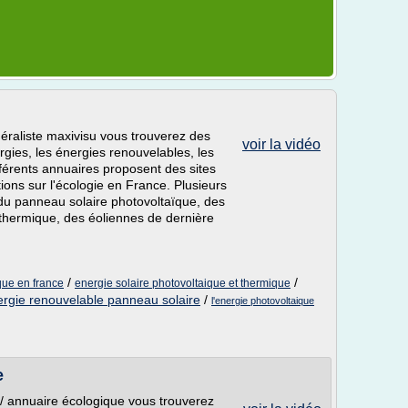
néraliste maxivisu vous trouverez des
voir la vidéo
rgies, les énergies renouvelables, les
férents annuaires proposent des sites
tions sur l'écologie en France. Plusieurs
 du panneau solaire photovoltaïque, des
 thermique, des éoliennes de dernière
/
/
ique en france
energie solaire photovoltaique et thermique
rgie renouvelable panneau solaire
/
l'energie photovoltaique
e
r/ annuaire écologique vous trouverez