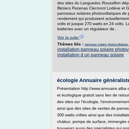
des sites du Languedoc Roussillon dépar
Béziers Pezenas Clermont Lodéve et Gig
panneaux solaires photovoltaïques de p
rendement qui produisent actuellement
volts et jusque 270 watts en 24 volts.
batteries avec un régulateur de...
Voir la suite
Thèmes liés :
panneau solaire photovoltaique
installation panneau solaire photov
installation d un panneau solaire
écologie Annuaire généralist
Présentation http://www.annuaire.alba-a
et écologique gratuit sans lien de retou
des sites sur l'écologie, l'environnemen
ainsi que des sites de ventes de panne
300 watts crêtes ainsi que des installa
chaleur, pompe de surface, immergée so
trouverez aussi des spécialistes qui p