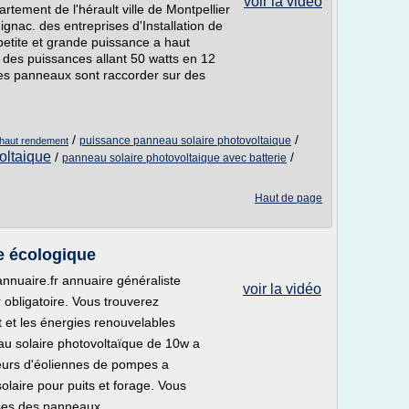
voir la vidéo
tement de l'hérault ville de Montpellier
nac. des entreprises d'Installation de
etite et grande puissance a haut
 des puissances allant 50 watts en 12
 Les panneaux sont raccorder sur des
/
/
puissance panneau solaire photovoltaique
 haut rendement
oltaique
/
/
panneau solaire photovoltaique avec batterie
Haut de page
e écologique
nnuaire.fr annuaire généraliste
voir la vidéo
r obligatoire. Vous trouverez
t et les énergies renouvelables
au solaire photovoltaïque de 10w a
teurs d'éoliennes de pompes a
laire pour puits et forage. Vous
oses des panneaux...