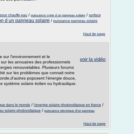
/
/
 pour chauffe eau
surface
puissance crete d un panneau solaire
ion d un panneau solaire
/
puissance panneau solaire
Haut de page
e sur l'environnement et le
voir la vidéo
sur les annuaires des professionnels
énergies renouvelables. Plusieurs forums
été sur les problèmes que connait notre
onde,d'autres poposent l'énergie douce,
de système solaire éolien ou hydraulique.
/
/
aique dans le monde
l'energie solaire photovoltaique en france
/
u solaire photovoltaique
puissance electrique d'un panneau
Haut de page