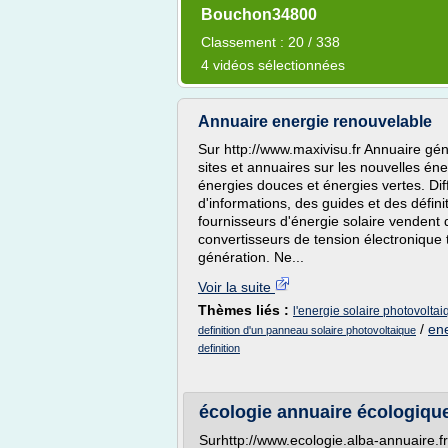
Bouchon34800
Classement : 20 / 338
4 vidéos sélectionnées
Annuaire energie renouvelable
Sur http://www.maxivisu.fr Annuaire gé
sites et annuaires sur les nouvelles éne
énergies douces et énergies vertes. Dif
d'informations, des guides et des défini
fournisseurs d'énergie solaire vendent
convertisseurs de tension électronique
génération. Ne...
Voir la suite
Thèmes liés :
l'energie solaire photovolta
/
ene
definition d'un panneau solaire photovoltaique
definition
écologie annuaire écologiqu
Surhttp://www.ecologie.alba-annuaire.f