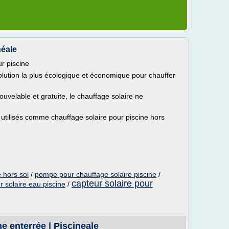
néale
r piscine
solution la plus écologique et économique pour chauffer
ouvelable et gratuite, le chauffage solaire ne
 utilisés comme chauffage solaire pour piscine hors
e hors sol
/
pompe pour chauffage solaire piscine
/
capteur solaire pour
r solaire eau piscine
/
e enterrée | Piscineale