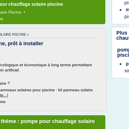
pi
ur chauffage solaire piscine
m
aire Piscine
•
pi
me
Plus
AIRE PISCINE »
chauf
e, prêt à installer
pomp
pisc
p
 écologique et économique à long terme permettant
 artificiel.
so
aire ?
panneaux solaires pour piscine : kit panneau solaire
te...]
ème
e thème : pompe pour chauffage solaire