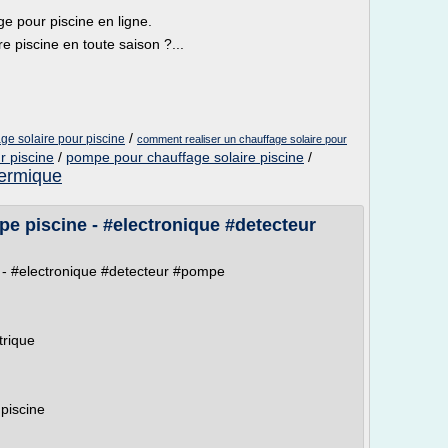
e pour piscine en ligne.
e piscine en toute saison ?...
/
ge solaire pour piscine
comment realiser un chauffage solaire pour
r piscine
/
pompe pour chauffage solaire piscine
/
hermique
e piscine - #electronique #detecteur
 - #electronique #detecteur #pompe
trique
piscine