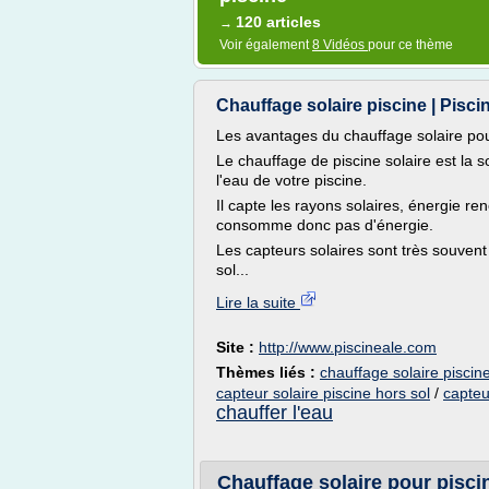
120 articles
→
Voir également
8 Vidéos
pour ce thème
Chauffage solaire piscine | Pisci
Les avantages du chauffage solaire pou
Le chauffage de piscine solaire est la 
l'eau de votre piscine.
Il capte les rayons solaires, énergie ren
consomme donc pas d'énergie.
Les capteurs solaires sont très souvent
sol...
Lire la suite
Site :
http://www.piscineale.com
Thèmes liés :
chauffage solaire piscin
capteur solaire piscine hors sol
/
capteu
chauffer l'eau
Chauffage solaire pour piscin