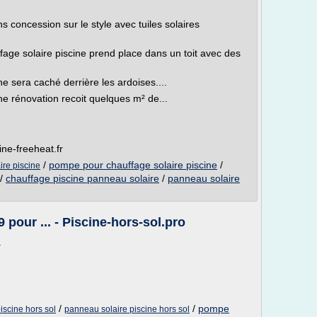
ns concession sur le style avec tuiles solaires
fage solaire piscine prend place dans un toit avec des
ne sera caché derrière les ardoises....
e rénovation recoit quelques m² de...
ine-freeheat.fr
/
pompe pour chauffage solaire piscine
/
re piscine
/
chauffage piscine panneau solaire
/
panneau solaire
pour ... - Piscine-hors-sol.pro
.
/
/
pompe
iscine hors sol
panneau solaire piscine hors sol