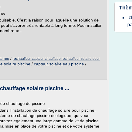
e
Thèm
rée
c
épuisable. C'est la raison pour laquelle une solution de
pa
peut s'avérer très rentable à long terme. Pour installer
e nombreux...
/
terree
rechauffeur capteur chauffage rechauffeur solaire pour
 solaire piscine
/
capteur solaire eau piscine
/
hauffage solaire piscine ...
n de chauffage de piscine
ans l'installation de chauffage solaire pour piscine .
stème de chauffage piscine écologique, qui vous
ouvrez également une large gamme de kit de piscine
la mise en place de votre piscine et de votre système