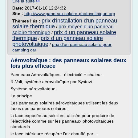
Lire la suite
Date:
2017-01-16 12:24:32
Site :
http://www.panneau-solaire-photovoltaique.org
prix d'installation d'un panneau
Thèmes liés :
solaire thermique
prix moyen d'un panneau
/
prix d un panneau solaire
solaire thermique
/
thermique
prix d un panneau solaire
/
photovoltaique
/
prix d'un panneau solaire pour
camping car
Aérovoltaïque : des panneaux solaires deux
fois plus efficace
Panneaux Aérovoltaïques : électricité + chaleur
R-Volt, système aérovoltaïque par Systovi
Système aérovoltaïque
Le principe
Les panneaux solaires aérovoltaïques utilisent les deux
faces des panneaux solaires :
la face exposée au soleil est utilisée pour produire de
l'électricité comme sur les panneaux photovoltaïques
standards
le face intérieure récupère l'air chauffé par...