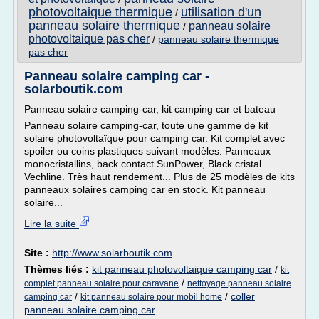
photovoltaique thermique
utilisation d'un
/
panneau solaire thermique
panneau solaire
/
photovoltaique pas cher
/
panneau solaire thermique
pas cher
Panneau solaire camping car -
solarboutik.com
Panneau solaire camping-car, kit camping car et bateau
Panneau solaire camping-car, toute une gamme de kit
solaire photovoltaïque pour camping car. Kit complet avec
spoiler ou coins plastiques suivant modèles. Panneaux
monocristallins, back contact SunPower, Black cristal
Vechline. Très haut rendement... Plus de 25 modèles de kits
panneaux solaires camping car en stock. Kit panneau
solaire...
Lire la suite
Site :
http://www.solarboutik.com
Thèmes liés :
kit panneau photovoltaique camping car
/
kit
/
complet panneau solaire pour caravane
nettoyage panneau solaire
/
/
coller
camping car
kit panneau solaire pour mobil home
panneau solaire camping car