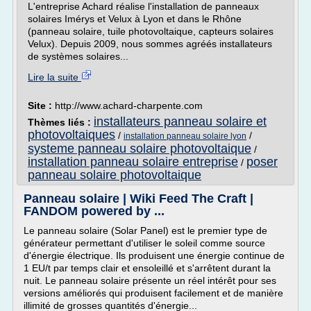
L'entreprise Achard réalise l'installation de panneaux
solaires Imérys et Velux à Lyon et dans le Rhône
(panneau solaire, tuile photovoltaique, capteurs solaires
Velux). Depuis 2009, nous sommes agréés installateurs
de systèmes solaires...
Lire la suite
Site :
http://www.achard-charpente.com
installateurs panneau solaire et
Thèmes liés :
photovoltaiques
/
/
installation panneau solaire lyon
systeme panneau solaire photovoltaique
/
installation panneau solaire entreprise
poser
/
panneau solaire photovoltaique
Panneau solaire | Wiki Feed The Craft |
FANDOM powered by ...
Le panneau solaire (Solar Panel) est le premier type de
générateur permettant d'utiliser le soleil comme source
d'énergie électrique. Ils produisent une énergie continue de
1 EU/t par temps clair et ensoleillé et s'arrêtent durant la
nuit. Le panneau solaire présente un réel intérêt pour ses
versions améliorés qui produisent facilement et de manière
illimité de grosses quantités d'énergie...