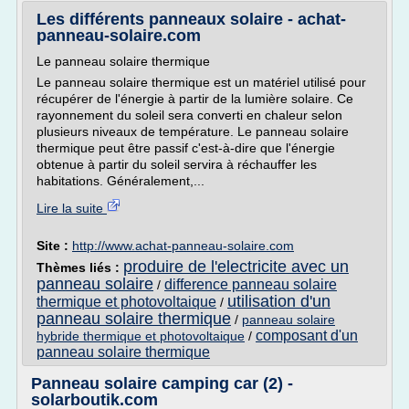
Les différents panneaux solaire - achat-
panneau-solaire.com
Le panneau solaire thermique
Le panneau solaire thermique est un matériel utilisé pour
récupérer de l'énergie à partir de la lumière solaire. Ce
rayonnement du soleil sera converti en chaleur selon
plusieurs niveaux de température. Le panneau solaire
thermique peut être passif c'est-à-dire que l'énergie
obtenue à partir du soleil servira à réchauffer les
habitations. Généralement,...
Lire la suite
Site :
http://www.achat-panneau-solaire.com
produire de l'electricite avec un
Thèmes liés :
panneau solaire
difference panneau solaire
/
utilisation d'un
thermique et photovoltaique
/
panneau solaire thermique
/
panneau solaire
composant d'un
hybride thermique et photovoltaique
/
panneau solaire thermique
Panneau solaire camping car (2) -
solarboutik.com