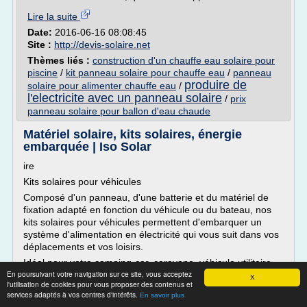
Lire la suite
Date:
2016-06-16 08:08:45
Site :
http://devis-solaire.net
Thèmes liés :
construction d'un chauffe eau solaire pour
piscine
/
kit panneau solaire pour chauffe eau
/
panneau
produire de
solaire pour alimenter chauffe eau
/
l'electricite avec un panneau solaire
/
prix
panneau solaire pour ballon d'eau chaude
Matériel solaire, kits solaires, énergie
embarquée | Iso Solar
ire
Kits solaires pour véhicules
Composé d'un panneau, d'une batterie et du matériel de
fixation adapté en fonction du véhicule ou du bateau, nos
kits solaires pour véhicules permettent d'embarquer un
système d'alimentation en électricité qui vous suit dans vos
déplacements et vos loisirs.
Idéal pour votre camping-car, caravane, véhicule utilitaire
En poursuivant votre navigation sur ce site, vous acceptez
professionnel, bateau
X
l'utilisation de cookies pour vous proposer des contenus et
Nouvelle...
services adaptés à vos centres d'intérêts.
En savoir plus